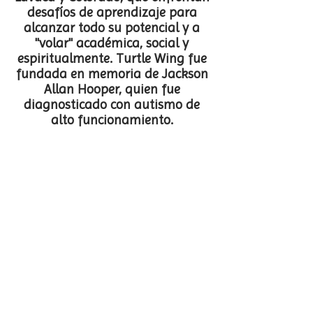
desafíos de aprendizaje para
alcanzar todo su potencial y a
"volar" académica, social y
espiritualmente. Turtle Wing fue
fundada en memoria de Jackson
Allan Hooper, quien fue
diagnosticado con autismo de
alto funcionamiento.
¿Qué terapias se consideran
con Turtle Wing?
-Análisis Conductual Aplicado
-Terapia del Lenguaje
-Terapia Ocupacional
-Terapia Visual
-Entrenamientos Académicos