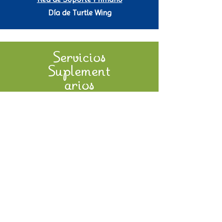
Día de Turtle Wing
Servicios
Suplement
arios
Laboratorios Móviles de
Aprendizaje
Becas Para Servicios
Suplementario
Red de Proveedores Locales
Contáctenos